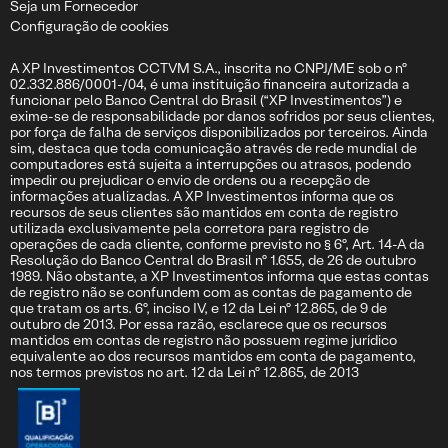
Seja um Fornecedor
Configuração de cookies
A XP Investimentos CCTVM S.A., inscrita no CNPJ/ME sob o nº
02.332.886/0001-/04, é uma instituição financeira autorizada a
funcionar pelo Banco Central do Brasil (“XP Investimentos”) e
exime-se de responsabilidade por danos sofridos por seus clientes,
por força de falha de serviços disponibilizados por terceiros. Ainda
sim, destaca que toda comunicação através de rede mundial de
computadores está sujeita a interrupções ou atrasos, podendo
impedir ou prejudicar o envio de ordens ou a recepção de
informações atualizadas. A XP Investimentos informa que os
recursos de seus clientes são mantidos em conta de registro
utilizada exclusivamente pela corretora para registro de
operações de cada cliente, conforme previsto no § 6º, Art. 14-A da
Resolução do Banco Central do Brasil nº 1.655, de 26 de outubro
1989. Não obstante, a XP Investimentos informa que estas contas
de registro não se confundem com as contas de pagamento de
que tratam os arts. 6º, inciso IV, e 12 da Lei nº 12.865, de 9 de
outubro de 2013. Por essa razão, esclarece que os recursos
mantidos em contas de registro não possuem regime jurídico
equivalente ao dos recursos mantidos em conta de pagamento,
nos termos previstos no art. 12 da Lei nº 12.865, de 2013