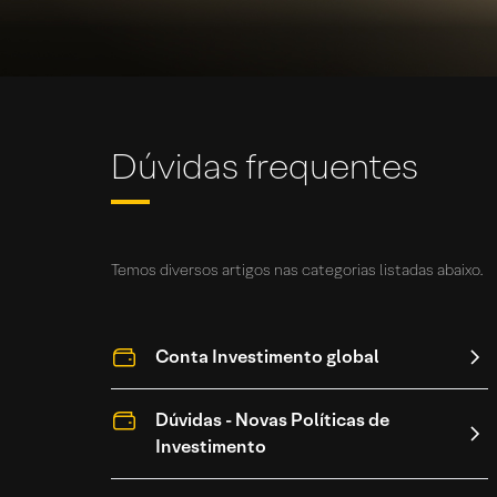
Dúvidas frequentes
Temos diversos artigos nas categorias listadas abaixo.