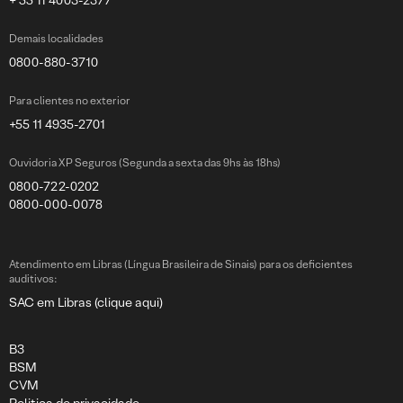
+ 55 11 4003-2377
Demais localidades
0800-880-3710
Para clientes no exterior
+55 11 4935-2701
Ouvidoria XP Seguros (Segunda a sexta das 9hs às 18hs)
0800-722-0202
0800-000-0078
Atendimento em Libras (Língua Brasileira de Sinais) para os deficientes
auditivos:
SAC em Libras (clique aqui)
B3
BSM
CVM