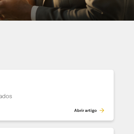
hados
Abrir artigo