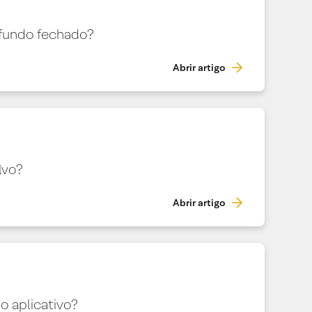
fundo fechado?
Abrir artigo
lvo?
Abrir artigo
 aplicativo?