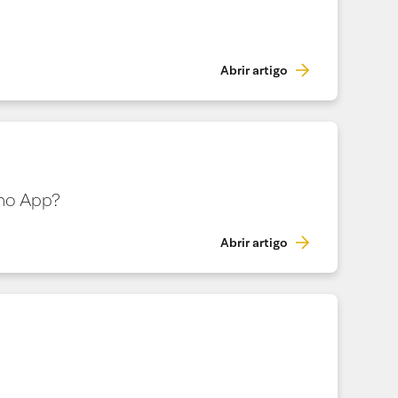
Abrir artigo
 no App?
Abrir artigo