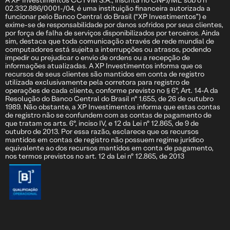
A XP Investimentos CCTVM S.A., inscrita no CNPJ/ME sob o nº
02.332.886/0001-/04, é uma instituição financeira autorizada a
funcionar pelo Banco Central do Brasil (“XP Investimentos”) e
exime-se de responsabilidade por danos sofridos por seus clientes,
por força de falha de serviços disponibilizados por terceiros. Ainda
sim, destaca que toda comunicação através de rede mundial de
computadores está sujeita a interrupções ou atrasos, podendo
impedir ou prejudicar o envio de ordens ou a recepção de
informações atualizadas. A XP Investimentos informa que os
recursos de seus clientes são mantidos em conta de registro
utilizada exclusivamente pela corretora para registro de
operações de cada cliente, conforme previsto no § 6º, Art. 14-A da
Resolução do Banco Central do Brasil nº 1.655, de 26 de outubro
1989. Não obstante, a XP Investimentos informa que estas contas
de registro não se confundem com as contas de pagamento de
que tratam os arts. 6º, inciso IV, e 12 da Lei nº 12.865, de 9 de
outubro de 2013. Por essa razão, esclarece que os recursos
mantidos em contas de registro não possuem regime jurídico
equivalente ao dos recursos mantidos em conta de pagamento,
nos termos previstos no art. 12 da Lei nº 12.865, de 2013