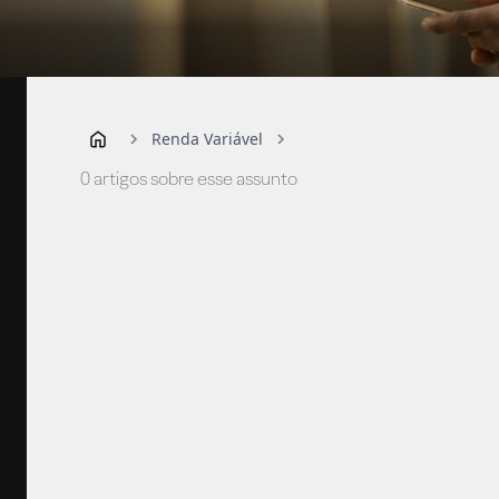
Renda Variável
0 artigos sobre esse assunto