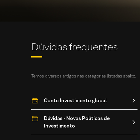
Dúvidas frequentes
Temos diversos artigos nas categorias listadas abaixo.