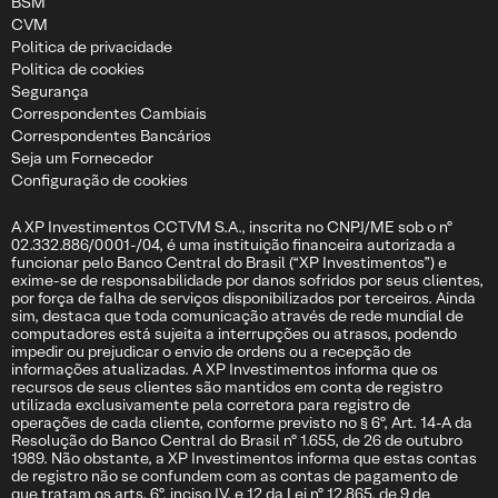
BSM
CVM
Politica de privacidade
Politica de cookies
Segurança
Correspondentes Cambiais
Correspondentes Bancários
Seja um Fornecedor
Configuração de cookies
A XP Investimentos CCTVM S.A., inscrita no CNPJ/ME sob o nº
02.332.886/0001-/04, é uma instituição financeira autorizada a
funcionar pelo Banco Central do Brasil (“XP Investimentos”) e
exime-se de responsabilidade por danos sofridos por seus clientes,
por força de falha de serviços disponibilizados por terceiros. Ainda
sim, destaca que toda comunicação através de rede mundial de
computadores está sujeita a interrupções ou atrasos, podendo
impedir ou prejudicar o envio de ordens ou a recepção de
informações atualizadas. A XP Investimentos informa que os
recursos de seus clientes são mantidos em conta de registro
utilizada exclusivamente pela corretora para registro de
operações de cada cliente, conforme previsto no § 6º, Art. 14-A da
Resolução do Banco Central do Brasil nº 1.655, de 26 de outubro
1989. Não obstante, a XP Investimentos informa que estas contas
de registro não se confundem com as contas de pagamento de
que tratam os arts. 6º, inciso IV, e 12 da Lei nº 12.865, de 9 de